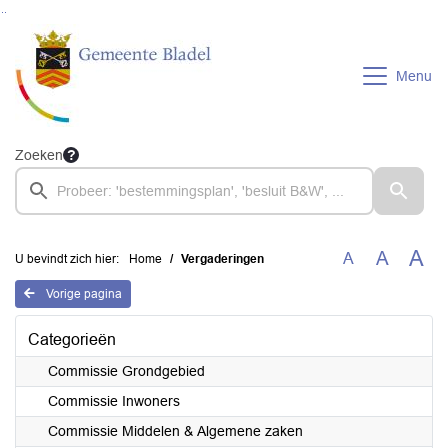
Ga naar de inhoud van deze pagina
Ga naar het zoeken
Ga naar het menu
Menu
Zoeken
A
A
A
U bevindt zich hier:
Home
Vergaderingen
Vorige pagina
Categorieën
Commissie Grondgebied
Commissie Inwoners
Commissie Middelen & Algemene zaken